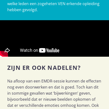
welke leden een zogeheten VEN erkende opleiding
hebben gevolgd.
ZIJN ER OOK NADELEN?
Na afloop van een EMDR-sessie kunnen de effecten
nog even doorwerken en dat is goed. Toch kan dit
in sommige gevallen wat ‘bijwerkingen’ geven,
bijvoorbeeld dat er nieuwe beelden opkomen of
dat er verschillende emoties omhoog komen. Ook