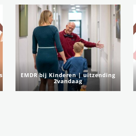
s
EMDR bij Kinderen | uitzending
2vandaag