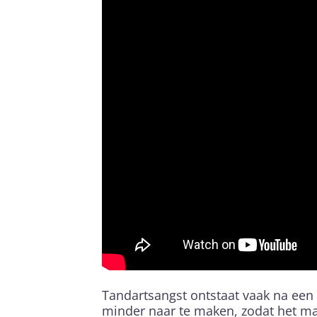
Tandartsangst ontstaat vaak na een
minder naar te maken, zodat het ma