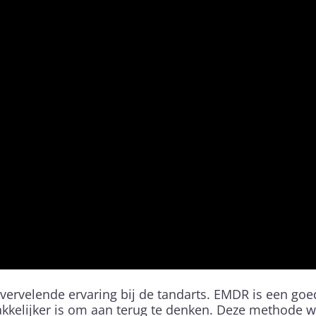
 vervelende ervaring bij de tandarts. EMDR is een g
kkelijker is om aan terug te denken. Deze methode wo