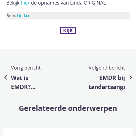
Bekijk
hier
de opnames van Linda ORIGINAL
Bron:
Linda.nl
KIJK
Vorig bericht
Volgend bericht
Wat is
EMDR bij
EMDR?
tandartsangst
Interview
met GZ-
Gerelateerde onderwerpen
psycholoog
Wiebren
Markus