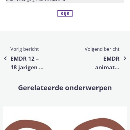
KIJK
Vorig bericht
Volgend bericht
EMDR 12 –
EMDR
18 jarigen |
animatie
Hier kunt u
voor
zien hoe
kinderen
Gerelateerde onderwerpen
EMDR in zijn
werk gaat