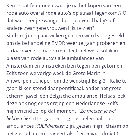
Ken je dat fenomeen waar je na het kopen van een
rode auto overal rode auto’s op straat tegenkomt? Of
dat wanneer je zwanger bent je overal baby’s of
andere zwangere vrouwen lijkt te zien?
Sinds mij een paar weken geleden werd voorgesteld
om de behandeling EMDR weer te gaan proberen en
ik daarover zou nadenken, leek het wel alsof ik in
plaats van rode auto’s alle ambulances van
Amsterdam en omstreken ben tegen ben gekomen.
Zelfs toen we vorige week de Grote Markt in
Antwerpen opliepen om de wedstrijd België – Italië te
gaan kijken stond daar pontificaal, onder het grote
scherm, jawel: een Belgische ambulance. Helaas leek
deze ook nog eens erg op een Nederlandse. Zelfs
mijn vriend zei op dat moment: “
Ze moeten je wel
hebben hè?”
(Het gaat er nog niet helemaal in dat
ambulances
HULPdiensten
zijn, gezien mijn lichaam op
het zien of horen reageert alsof er gevaar dreigt.)